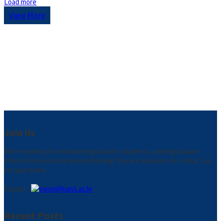
Load more
View More
Join Us
We're looking for motivated graduate students, undergraduate
interns interested in kernel hacking! You are welcome to contact us
for questions.
Inquiry:
Recent Posts