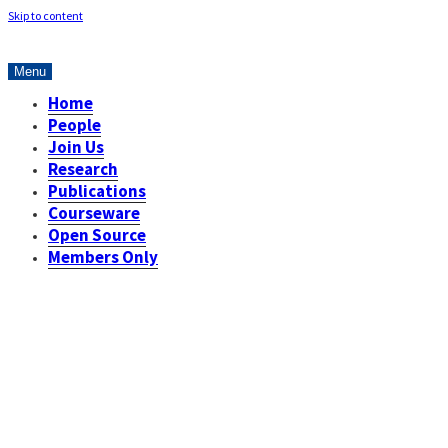
Skip to content
Menu
Home
People
Join Us
Research
Publications
Courseware
Open Source
Members Only