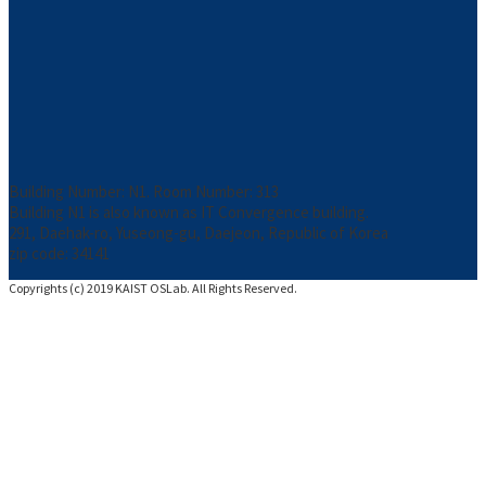
Building Number: N1. Room Number: 313
Building N1 is also known as IT Convergence building.
291, Daehak-ro, Yuseong-gu, Daejeon, Republic of Korea
zip code: 34141
Copyrights (c) 2019 KAIST OSLab. All Rights Reserved.